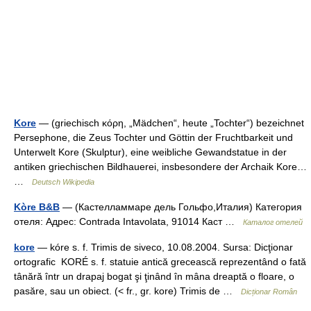
Kore
— (griechisch κόρη, „Mädchen“, heute „Tochter“) bezeichnet
Persephone, die Zeus Tochter und Göttin der Fruchtbarkeit und
Unterwelt Kore (Skulptur), eine weibliche Gewandstatue in der
antiken griechischen Bildhauerei, insbesondere der Archaik Kore…
…
Deutsch Wikipedia
Kòre B&B
— (Кастелламмаре дель Гольфо,Италия) Категория
отеля: Адрес: Contrada Intavolata, 91014 Каст …
Каталог отелей
kore
— kóre s. f. Trimis de siveco, 10.08.2004. Sursa: Dicţionar
ortografic KORÉ s. f. statuie antică grecească reprezentând o fată
tânără într un drapaj bogat şi ţinând în mâna dreaptă o floare, o
pasăre, sau un obiect. (< fr., gr. kore) Trimis de …
Dicționar Român