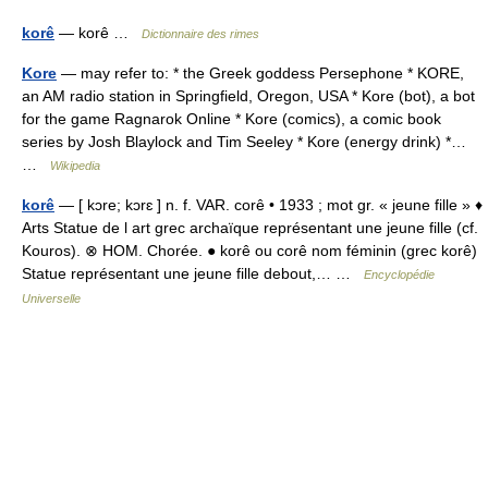
korê
— korê …
Dictionnaire des rimes
Kore
— may refer to: * the Greek goddess Persephone * KORE,
an AM radio station in Springfield, Oregon, USA * Kore (bot), a bot
for the game Ragnarok Online * Kore (comics), a comic book
series by Josh Blaylock and Tim Seeley * Kore (energy drink) *…
…
Wikipedia
korê
— [ kɔre; kɔrɛ ] n. f. VAR. corê • 1933 ; mot gr. « jeune fille » ♦
Arts Statue de l art grec archaïque représentant une jeune fille (cf.
Kouros). ⊗ HOM. Chorée. ● korê ou corê nom féminin (grec korê)
Statue représentant une jeune fille debout,… …
Encyclopédie
Universelle