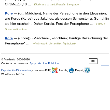
Ch3Moz14,48 …
Dictionary of the Lithuanian Language
Kore
— (gr., Mädchen), Name der Persephone in den Eleusinien,
wie Koros (Kuros) des Jakchos, als dessen Schwester u. Gemahlin
sie hier erscheint. Daher Koreia, Fest der Persephone …
Pierer's
Universal-Lexikon
Kore
— {{Kore}} »Mädchen«, »Tochter«; häufige Bezeichnung der
Persephone* …
Who's who in der antiken Mythologie
© Academic, 2000-2026
18+
Contacte con nosotros:
Apoyo técnico
,
Publicidad
Exportación Diccionarios
, creado en PHP,
Joomla,
Drupal,
WordPress, MODx.