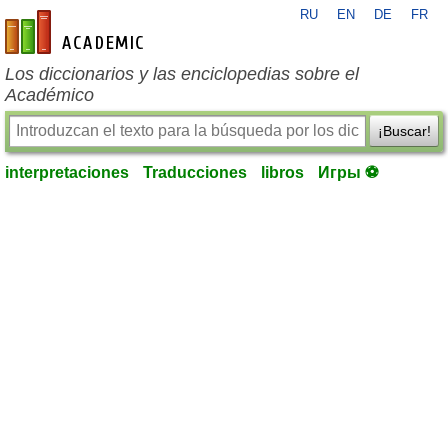
RU
EN
DE
FR
es-academic.com
Los diccionarios y las enciclopedias sobre el
Académico
¡Buscar!
interpretaciones
Traducciones
libros
Игры ⚽