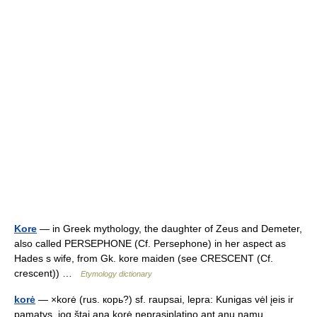
Kore
— in Greek mythology, the daughter of Zeus and Demeter,
also called PERSEPHONE (Cf. Persephone) in her aspect as
Hades s wife, from Gk. kore maiden (see CRESCENT (Cf.
crescent)) …
Etymology dictionary
korė
— ×korė (rus. кopь?) sf. raupsai, lepra: Kunigas vėl įeis ir
pamatys, jog štai ana korė neprasiplatino ant anų namų